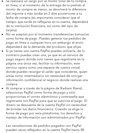
Se realizará un cargo por el monto total de tu compra
en línea, si al momento de la entrega de tu pedido el
monto de compra es menor, se devolverá la diferencia
del importe a más tardar en 2 días posteriores a tu
fecha de compra (es importante considerar que el
tiempo que tarde en reflejarse en tu cuenta, dependerá
de tu institución financiera, así como del tipo de
tarjeta).
No se aceptan por el momento transferencias bancarias
como forma de pago. Puedes generar tus pedidos de
pago en línea a cualquier hora sin embargo el envío
dependerá de la demanda del producto que elijas.
Si ya tienes una cuenta PayPal puedes utilizarla, de lo
contrario puedes crear una, ya que es un servicio de
pago seguro donde solo tienes que registrarte en la
página una única vez, facilitar tu información, este
servicio opera como una especie de cuenta virtual
donde puedes recargar el saldo que consideres, quien
actúa como intermediario sin necesidad de otorgar
información confidencial al negocio donde realizas una
compra.
Al comprar a través de la página de Radiant Xtend,
seleccionas PayPal como forma de pago y sólo
proporcionas el correo electrónico y contraseña que
registraste con PayPal para que se autorice el pago. El
dinero se descuenta de la cuenta PayPal sin necesidad
de brindar tus datos financieros. Cuando se elige la
forma de pago por esta plataforma, los derechos y
manejo de información son administrados por PayPal.
Las cancelaciones de pedidos pagados con PayPal
pueden verse reflejados en la cuenta PayPal hasta 48