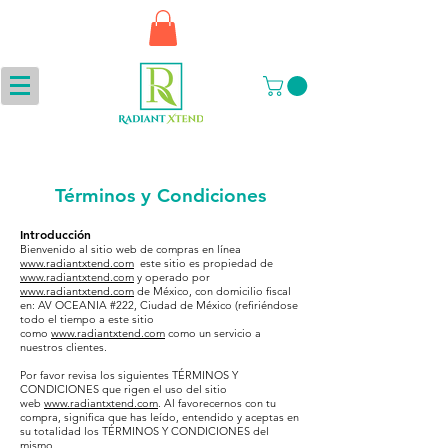
Términos y Condiciones
Introducción
Bienvenido al sitio web de compras en línea
www.radiantxtend.com
este sitio es propiedad de
www.radiantxtend.com
y operado por
www.radiantxtend.com
de México, con domicilio fiscal
en: AV OCEANIA #222, Ciudad de México (refiriéndose
todo el tiempo a este sitio
como
www.radiantxtend.com
como un servicio a
nuestros clientes.
Por favor revisa los siguientes TÉRMINOS Y
CONDICIONES que rigen el uso del sitio
web
www.radiantxtend.com
. Al favorecernos con tu
compra, significa que has leído, entendido y aceptas en
su totalidad los TÉRMINOS Y CONDICIONES del
mismo.