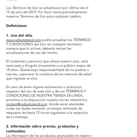
Los Términos de Uso se actualizaron por última vez el
15 de julio del 2019. Por favor revisa periódicamente
nuestros Términos de Uso para cualquier cambio.
Definiciones
1. Uso del sitio
www.radiantxtend.com
podrá actualizar los TÉRMINOS
Y CONDICIONES del sitio en cualquier momento,
siempre que lo utilices, deberás revisar las
actualizaciones de uso del mismo.
El contenido y servicios que ofrece nuestro sitio, está
reservado y dirigido únicamente a un público mayor de
18 años. Queda bajo responsabilidad de los padres o
tutores, supervisar la conducta de los menores de edad
que ingresen al sitio.
En caso de tener alguna reclamación o aclaración
respecto del uso de este sitio y de sus TÉRMINOS Y
CONDICIONES DE NUESTRA TIENDA EN LINEA,
ponemos a tu disposición nuestro correo electrónico
contact@radiantxtend.com
donde serán atendidas
todas tus dudas teniendo un tiempo estimado de
respuesta de hasta 72 horas siguientes a la recepción
de tu mensaje.
2. Información sobre precios, productos y
contenidos
La información de los productos anunciados en nuestro